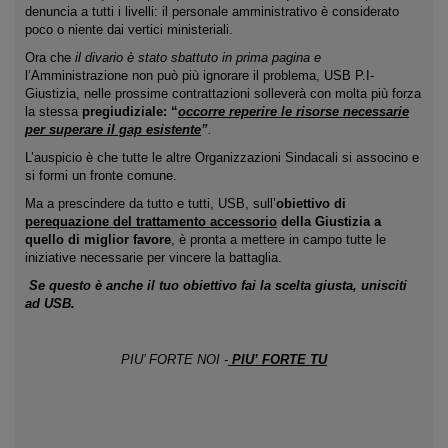
denuncia a tutti i livelli: il personale amministrativo è considerato
poco o niente dai vertici ministeriali.
Ora che
il divario è stato sbattuto in prima pagina e
l’Amministrazione non può più ignorare il problema, USB P.I-
Giustizia,
nelle prossime contrattazioni solleverà con molta più forza
la stessa
pregiudiziale: “
occorre reperire le risorse necessarie
per superare il gap esistente
”
.
L’auspicio è che tutte le altre Organizzazioni Sindacali si associno e
si formi un fronte comune.
Ma a prescindere da tutto e tutti, USB, sull’
obiettivo
di
perequazione del trattamento accessorio
della Giustizia
a
quello di miglior favore
, è pronta a mettere in campo tutte le
iniziative necessarie per vincere la battaglia.
Se questo è anche il tuo obiettivo fai la scelta giusta, unisciti
ad USB.
PIU’ FORTE NOI -
PIU’ FORTE TU