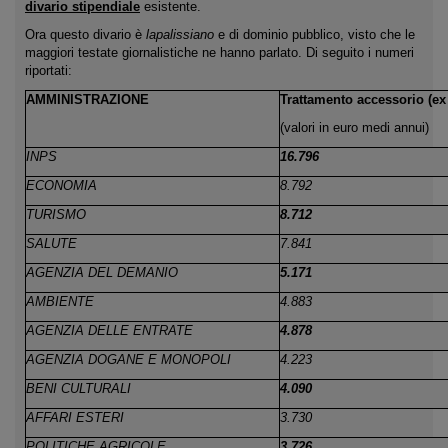
divario stipendiale
esistente.
Ora questo divario è
lapalissiano
e di dominio pubblico, visto che le
maggiori testate giornalistiche ne hanno parlato. Di seguito i numeri
riportati:
AMMINISTRAZIONE
Trattamento accessorio (ex
(valori in euro medi annui)
INPS
16.796
ECONOMIA
8.792
TURISMO
8.712
SALUTE
7.841
AGENZIA DEL DEMANIO
5.171
AMBIENTE
4.883
AGENZIA DELLE ENTRATE
4.878
AGENZIA DOGANE E MONOPOLI
4.223
BENI CULTURALI
4.090
AFFARI ESTERI
3.730
POLITICHE AGRICOLE
3.726