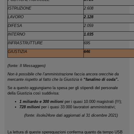
ISTRUZIONE
2.608
LAVORO
2.128
DIFESA
2.059
INTERNO
1.035
INFRASTRUTTURE
695
GIUSTIZIA
646
(fonte: Il Messaggero)
Non è possibile che l’amministrazione faccia ancora orecchie da
mercante rispetto al fatto che la Giustizia
è
“fanalino di coda”.
Se a questo aggiungiamo la spesa per gli stipendi del personale
della Giustizia così suddivisa:
1 miliardo e 300 milioni
per i quasi 10.000 magistrati (!!!);
728 milioni
per i quasi 33.000 lavoratori amministrativi;
(fonte:
ilsole24ore
dati aggiornati al 31 dicembre 2021)
La lettura di queste sperequazioni conferma quanto da tempo USB