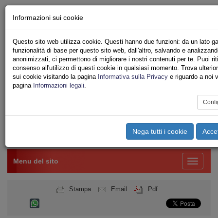
Chi siamo - Statuto
Informazioni sui cookie
Le nostre sedi
Servizi
Questo sito web utilizza cookie. Questi hanno due funzioni: da un lato ga
Iscriviti Online
funzionalità di base per questo sito web, dall'altro, salvando e analizzand
Ricerca
anonimizzati, ci permettono di migliorare i nostri contenuti per te. Puoi riti
Area Stampa
consenso all'utilizzo di questi cookie in qualsiasi momento. Trova ulterior
sui cookie visitando la pagina
Informativa sulla Privacy
e riguardo a noi v
Privacy
pagina
Informazioni legali
.
PUBBLICO IMPIEGO
MINISTERO DELLA GIUSTIZIA
Confi
DOG
Nega tutti i cookie
Accet
Toggle
navigation
Menu del sito
Toggle
navigati
Stampa
Email
Pdf